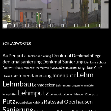
SCHLAGWÖRTER
Denkmal
Außenputz
Denkmalpflege
Deckensanierung
denkmalsanierung
Denkmal Sanierung
Denkmalschutz
Fassadensanierung
Haus Cleff
Fachwerkhaus
farbigen Oberputzen
Lehm
Innendämmung
Innenputz
Haus Palz
Lehmbau
Lehmdecken
Lehmmauerungen
lehmmörtel
Lehmputz
Lehmputzarbeiten
Oberputz
lehmplatten
Menden
Putz
Ratssaal Oberhausen
Rabbitz
Putzarbeiten
Sanierung