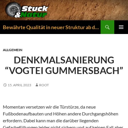
Zum
Inhalt
springen
Suchen
Bewährte Qualität in neuer Struktur ab dem 01.04.2026
PRIMÄR
MENÜ
ALLGEMEIN
DENKMALSANIERUNG
“VOGTEI GUMMERSBACH”
15. APRIL 2023
ROOT
Momentan versetzen wir die Türstürze, da neue
Fußbodenaufbauten und Höhen andere Durchgangshöhen
erfordern. Dabei kann man die darüber liegenden
Gefachefüllungen leider nicht sichern und auf keinen Fall aber