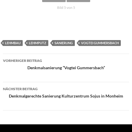
Bild 5 von 5
LEHMBAU
LEHMPUTZ
SANIERUNG
VOGTEI GUMMERSBACH
Beitragsnavigation
VORHERIGER BEITRAG
Denkmalsanierung “Vogtei Gummersbach”
NÄCHSTER BEITRAG
Denkmalgerechte Sanierung Kulturzentrum Sojus in Monheim