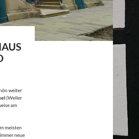
HAUS
D
hön weiter
kel
(Weller
weise am
am meisten
 immer neue