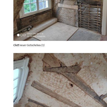
Cleff
neuer Gefachebau (1)