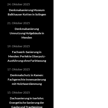
24. Oktober 2025
Denkmalsanierung Museum
Balkhauser Kotten in Solingen
21. Oktober 2025
Denkmalsanierung
Umnutzung Hofgebäude in
Menden
19. Oktober 2025
Fachwerk-Sanierung in
Menden: Perfekte Oberputz-
Ausführung ohne Farbfassung
17. Oktober 2025
Denkmalschutz in Kamen:
Fachgerechte Innensanierung
mit Holzfaserdämmung
15. Oktober 2025
Dachsanierung in Iserlohn:
Energetische Sanierung der
Gaube und Traufgesimse