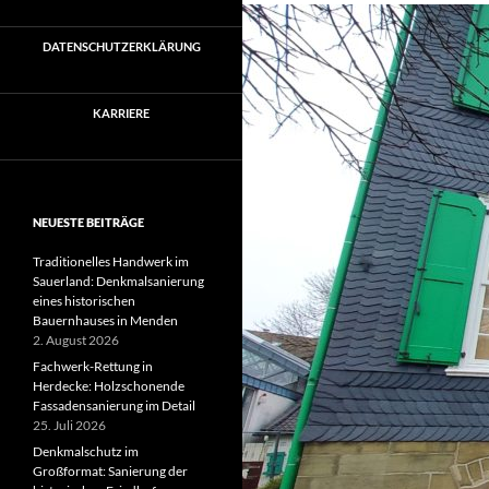
DATENSCHUTZERKLÄRUNG
KARRIERE
NEUESTE BEITRÄGE
Traditionelles Handwerk im
Sauerland: Denkmalsanierung
eines historischen
Bauernhauses in Menden
2. August 2026
Fachwerk-Rettung in
Herdecke: Holzschonende
Fassadensanierung im Detail
25. Juli 2026
Denkmalschutz im
Großformat: Sanierung der