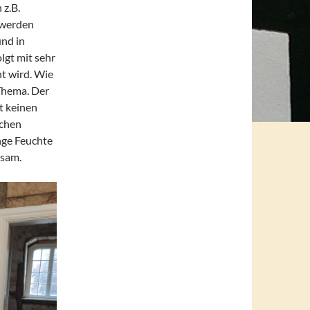
 z.B.
 werden
und in
lgt mit sehr
ht wird. Wie
 Thema. Der
t keinen
schen
nge Feuchte
tsam.