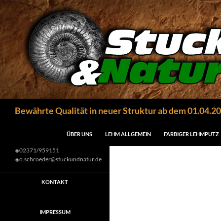
Zum
Inhalt
springen
Suchen
Bewährte Qualität in neuer Struktur ab dem 01.04.2
ÜBER UNS
LEHM ALLGEMEIN
FARBIGER LEHMPUTZ
◈02371/959151
◈o.schroeder@stuckundnatur.de
KONTAKT
IMPRESSUM