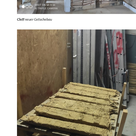
Cleff
neuer Gefachebau