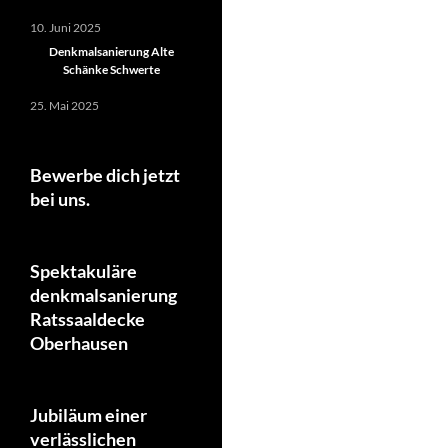
10. Juni 2025
Denkmalsanierung Alte
Schänke Schwerte
25. Mai 2025
Bewerbe dich jetzt
bei uns.
Spektakuläre
denkmalsanierung
Ratssaaldecke
Oberhausen
Jubiläum einer
verlässlichen