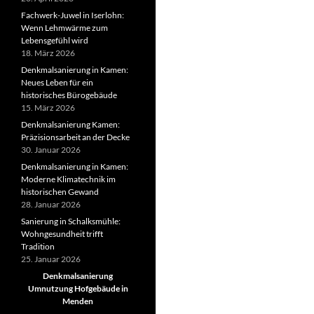
Fachwerk-Juwel in Iserlohn:
Wenn Lehmwärme zum
Lebensgefühl wird
18. März 2026
Denkmalsanierung in Kamen:
Neues Leben für ein
historisches Bürogebäude
15. März 2026
Denkmalsanierung Kamen:
Präzisionsarbeit an der Decke
30. Januar 2026
Denkmalsanierung in Kamen:
Moderne Klimatechnik im
historischen Gewand
28. Januar 2026
Sanierung in Schalksmühle:
Wohngesundheit trifft
Tradition
25. Januar 2026
Denkmalsanierung
Umnutzung Hofgebäude in
Menden