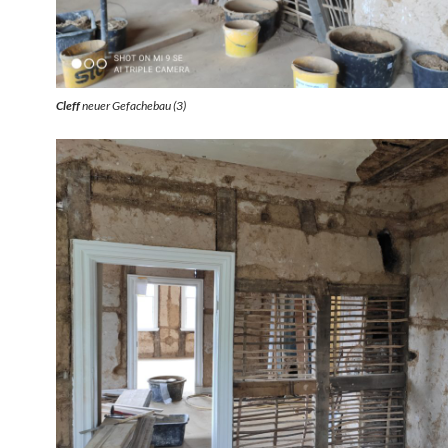
Cleff
neuer Gefachebau (3)