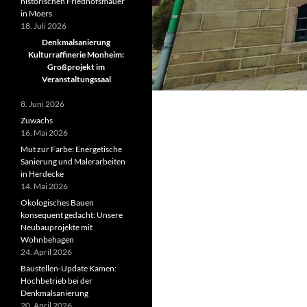
historischen Friedhofsmauer
in Moers
18. Juli 2026
Denkmalsanierung
Kulturraffinerie Monheim:
Großprojekt im
Veranstaltungssaal
8. Juni 2026
Zuwachs
16. Mai 2026
Mut zur Farbe: Energetische
Sanierung und Malerarbeiten
in Herdecke
14. Mai 2026
Ökologisches Bauen
konsequent gedacht: Unsere
Neubauprojekte mit
Wohnbehagen
24. April 2026
Baustellen-Update Kamen:
Hochbetrieb bei der
Denkmalsanierung
20. April 2026