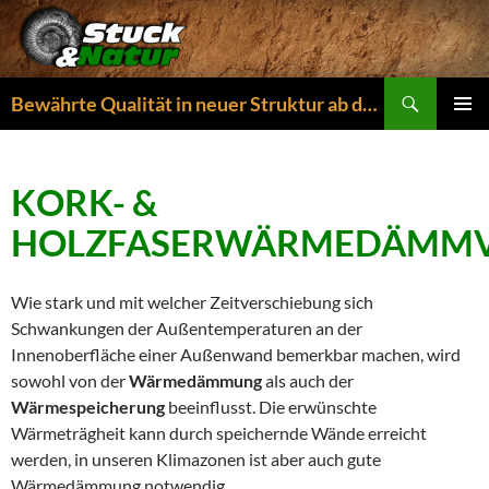
Zum
Inhalt
springen
Suchen
Bewährte Qualität in neuer Struktur ab dem 01.04.2026
PRIMÄR
MENÜ
KORK- &
HOLZFASERWÄRMEDÄMMV
Wie stark und mit welcher Zeitverschiebung sich
Schwankungen der Außentemperaturen an der
Innenoberfläche einer Außenwand bemerkbar machen, wird
sowohl von der
Wärmedämmung
als auch der
Wärmespeicherung
beeinflusst. Die erwünschte
Wärmeträgheit kann durch speichernde Wände erreicht
werden, in unseren Klimazonen ist aber auch gute
Wärmedämmung notwendig.