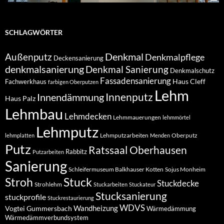
SCHLAGWÖRTER
Denkmal
Außenputz
Denkmalpflege
Deckensanierung
denkmalsanierung
Denkmal Sanierung
Denkmalschutz
Fassadensanierung
Haus Cleff
Fachwerkhaus
farbigen Oberputzen
Lehm
Innendämmung
Innenputz
Haus Palz
Lehmbau
Lehmdecken
Lehmmauerungen
lehmmörtel
Lehmputz
Lehmputzarbeiten
Oberputz
lehmplatten
Menden
Putz
Ratssaal Oberhausen
Rabbitz
Putzarbeiten
Sanierung
Schleifermuseum Balkhauser Kotten
Sojus Monheim
Stuck
Stroh
Stuckdecke
Strohlehm
Stuckarbeiten
Stuckateur
Stucksanierung
stuckprofile
Stuckrestaurierung
WDVS
Wandheizung
Vogtei Gummersbach
Wärmedämmung
Wärmedämmverbundsystem