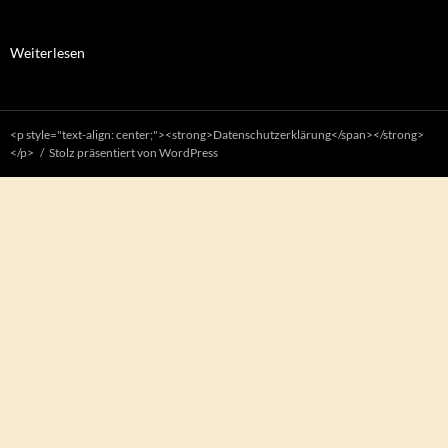
:
Weiterlesen
Kork-
&
Holzfaserwärmedämmverbundsysteme
<p style="text-align: center;"><strong>Datenschutzerklärung</span></strong>
</p>
Stolz präsentiert von WordPress