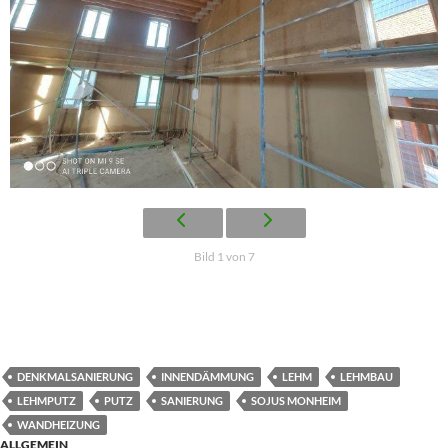
Bild 1 von 7
DENKMALSANIERUNG
INNENDÄMMUNG
LEHM
LEHMBAU
LEHMPUTZ
PUTZ
SANIERUNG
SOJUS MONHEIM
WANDHEIZUNG
ALLGEMEIN