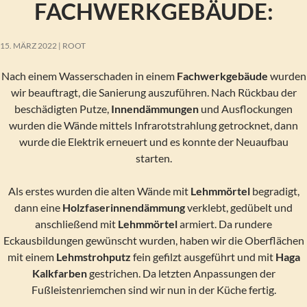
FACHWERKGEBÄUDE:
15. MÄRZ 2022
ROOT
Nach einem Wasserschaden in einem
Fachwerkgebäude
wurden
wir beauftragt, die Sanierung auszuführen. Nach Rückbau der
beschädigten Putze,
Innendämmungen
und Ausflockungen
wurden die Wände mittels Infrarotstrahlung getrocknet, dann
wurde die Elektrik erneuert und es konnte der Neuaufbau
starten.
Als erstes wurden die alten Wände mit
Lehmmörtel
begradigt,
dann eine
Holzfaserinnendämmung
verklebt, gedübelt und
anschließend mit
Lehmmörtel
armiert. Da rundere
Eckausbildungen gewünscht wurden, haben wir die Oberflächen
mit einem
Lehmstrohputz
fein gefilzt ausgeführt und mit
Haga
Kalkfarben
gestrichen. Da letzten Anpassungen der
Fußleistenriemchen sind wir nun in der Küche fertig.