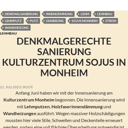
DENKMALSANIERUNG
INNENDÄMMUNG
LEHM
LEHMBAU
LEHMPUTZ
PUTZ
SANIERUNG
SOJUS MONHEIM
STROH
WANDHEIZUNG
LEHMBAU
DENKMALGERECHTE
SANIERUNG
KULTURZENTRUM SOJUS IN
MONHEIM
21. JULI 2023
ROOT
Anfang Juni haben wir mit der Innensanierung am
Kulturzentrum Monheim
begonnen. Die Innensanierung wird
mit
Lehmputzen
,
Holzfaserinnendämmung
und
Wandheizungen
ausführt. Wegen massiver Holzschädigungen
mussten hier viele Stile, Schwellen und Deckenteile erneuert
werden, sodass eine voll flächige Überarbeitung notwendig ist.