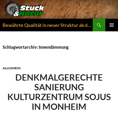
Zum
Inhalt
springen
Suchen
Bewährte Qualität in neuer Struktur ab dem 01.04.2026
PRIMÄR
MENÜ
Schlagwortarchiv: Innendämmung
ALLGEMEIN
DENKMALGERECHTE
SANIERUNG
KULTURZENTRUM SOJUS
IN MONHEIM