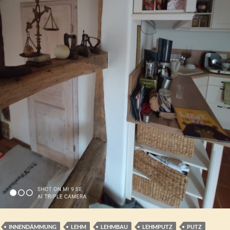
INNENDÄMMUNG
LEHM
LEHMBAU
LEHMPUTZ
PUTZ