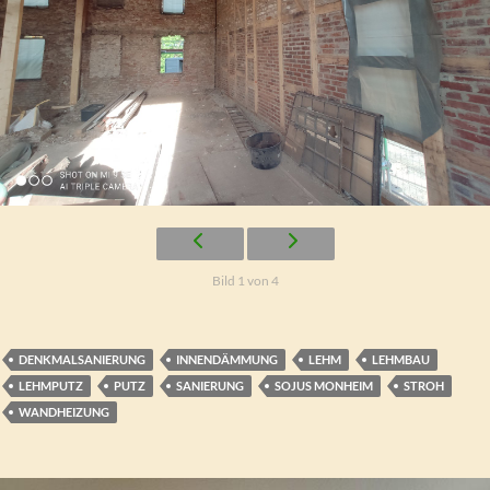
Bild 1 von 4
DENKMALSANIERUNG
INNENDÄMMUNG
LEHM
LEHMBAU
LEHMPUTZ
PUTZ
SANIERUNG
SOJUS MONHEIM
STROH
WANDHEIZUNG