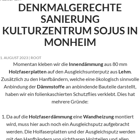
DENKMALGERECHTE
SANIERUNG
KULTURZENTRUM SOJUS IN
MONHEIM
1. AUGUST 2023
ROOT
Momentan kleben wir die
Innendämmung
aus 80 mm
Holzfaserplatten
auf den Ausgleichsunterputz aus
Lehm
.
Zusätzlich zu den Hanfbändern, welche eine ökologisch sinnvolle
Anbindung der
Dämmstoffe
an anbindende Bauteile darstellt,
haben wir ein folienkaschierten Schutzflies verklebt. Dies hat
mehrere Gründe:
Da auf die
Holzfaserdämmung
eine
Wandheizung
montiert
wird, muss hier auch noch ein Ausgleichsputz aufgebracht
werden. Die Holfaserplatten und der Ausgleichsputz werden
mit den Hanfbändern von sichtbaren Holzteilen und allen