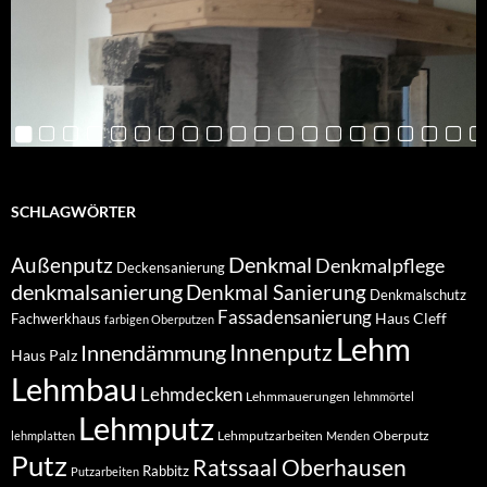
SCHLAGWÖRTER
Denkmal
Außenputz
Denkmalpflege
Deckensanierung
denkmalsanierung
Denkmal Sanierung
Denkmalschutz
Fassadensanierung
Haus Cleff
Fachwerkhaus
farbigen Oberputzen
Lehm
Innendämmung
Innenputz
Haus Palz
Lehmbau
Lehmdecken
Lehmmauerungen
lehmmörtel
Lehmputz
Lehmputzarbeiten
Oberputz
lehmplatten
Menden
Putz
Ratssaal Oberhausen
Rabbitz
Putzarbeiten