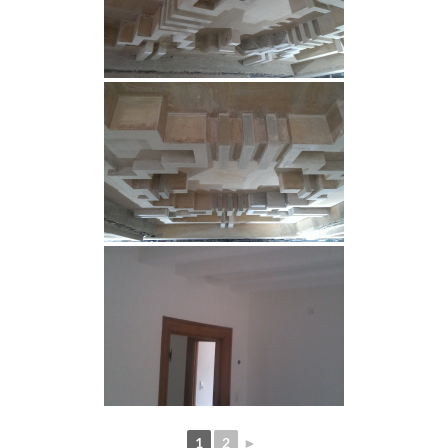
1
2
►