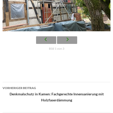
Bild 1 von 3
Beitragsnavigation
VORHERIGER BEITRAG
Denkmalschutz in Kamen: Fachgerechte Innensanierung mit
Holzfaserdämmung