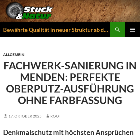
Zum
Inhalt
springen
Suchen
Bewährte Qualität in neuer Struktur ab dem 01.04.2026
PRIMÄR
MENÜ
ALLGEMEIN
FACHWERK-SANIERUNG IN
MENDEN: PERFEKTE
OBERPUTZ-AUSFÜHRUNG
OHNE FARBFASSUNG
17. OKTOBER 2025
ROOT
Denkmalschutz mit höchsten Ansprüchen