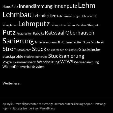
Lehm
Innendämmung
Innenputz
Haus Palz
Lehmbau
Lehmdecken
Lehmmauerungen
lehmmörtel
Lehmputz
Lehmputzarbeiten
Oberputz
lehmplatten
Menden
Putz
Ratssaal Oberhausen
Rabbitz
Putzarbeiten
Sanierung
Schleifermuseum Balkhauser Kotten
Sojus Monheim
Stuck
Stroh
Stuckdecke
Strohlehm
Stuckarbeiten
Stuckateur
Stucksanierung
stuckprofile
Stuckrestaurierung
WDVS
Wandheizung
Vogtei Gummersbach
Wärmedämmung
Wärmedämmverbundsystem
:
Weiterlesen
Fachwerk-
Sanierung
in
Menden:
<p style="text-align: center;"><strong>Datenschutzerklärung</span></strong>
Perfekte
</p>
Stolz präsentiert von WordPress
Oberputz-