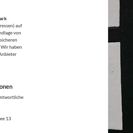
ark
ressen) auf
undlage von
 sicheren
. Wir haben
Anbieter
ionen
ntwortliche
lee 13