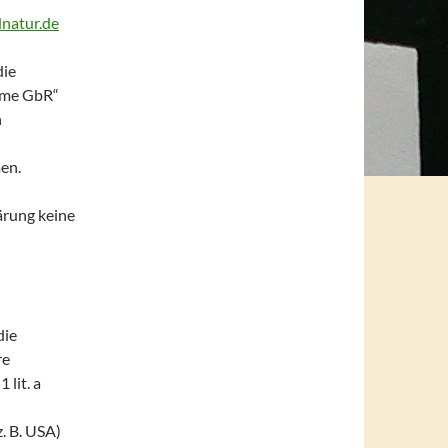
natur.de
die
hme GbR“
n
en.
ärung keine
die
re
lit. a
. B. USA)