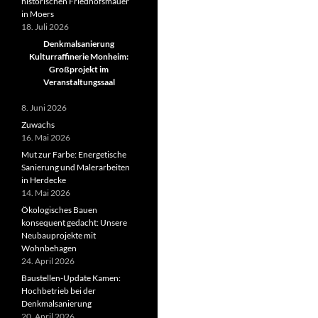
historischen Friedhofsmauer
in Moers
18. Juli 2026
Denkmalsanierung
Kulturraffinerie Monheim:
Großprojekt im
Veranstaltungssaal
8. Juni 2026
Zuwachs
16. Mai 2026
Mut zur Farbe: Energetische
Sanierung und Malerarbeiten
in Herdecke
14. Mai 2026
Ökologisches Bauen
konsequent gedacht: Unsere
Neubauprojekte mit
Wohnbehagen
24. April 2026
Baustellen-Update Kamen:
Hochbetrieb bei der
Denkmalsanierung
20. April 2026