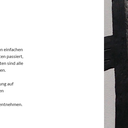
n einfachen
en passiert,
en sind alle
en.
ung auf
en
 entnehmen.