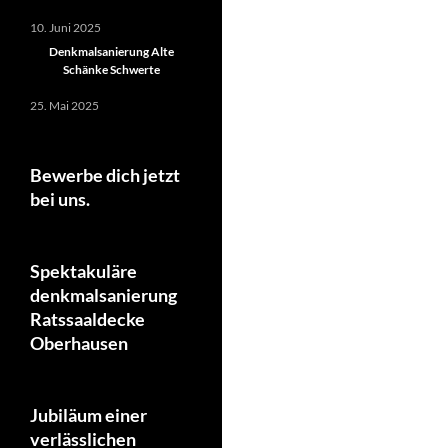
10. Juni 2025
Denkmalsanierung Alte
Schänke Schwerte
25. Mai 2025
Bewerbe dich jetzt
bei uns.
Spektakuläre
denkmalsanierung
Ratssaaldecke
Oberhausen
Jubiläum einer
verlässlichen