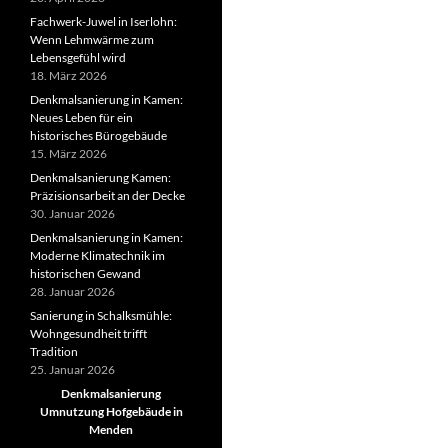
Fachwerk-Juwel in Iserlohn:
Wenn Lehmwärme zum
Lebensgefühl wird
18. März 2026
Denkmalsanierung in Kamen:
Neues Leben für ein
historisches Bürogebäude
15. März 2026
Denkmalsanierung Kamen:
Präzisionsarbeit an der Decke
30. Januar 2026
Denkmalsanierung in Kamen:
Moderne Klimatechnik im
historischen Gewand
28. Januar 2026
Sanierung in Schalksmühle:
Wohngesundheit trifft
Tradition
25. Januar 2026
Denkmalsanierung
Umnutzung Hofgebäude in
Menden