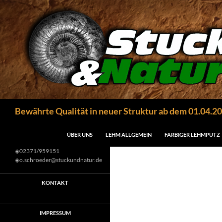
Zum
Inhalt
springen
Suchen
Bewährte Qualität in neuer Struktur ab dem 01.04.2
ÜBER UNS
LEHM ALLGEMEIN
FARBIGER LEHMPUTZ
◈02371/959151
◈o.schroeder@stuckundnatur.de
KONTAKT
IMPRESSUM