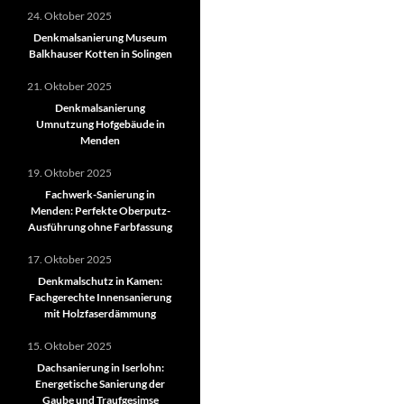
24. Oktober 2025
Denkmalsanierung Museum
Balkhauser Kotten in Solingen
21. Oktober 2025
Denkmalsanierung
Umnutzung Hofgebäude in
Menden
19. Oktober 2025
Fachwerk-Sanierung in
Menden: Perfekte Oberputz-
Ausführung ohne Farbfassung
17. Oktober 2025
Denkmalschutz in Kamen:
Fachgerechte Innensanierung
mit Holzfaserdämmung
15. Oktober 2025
Dachsanierung in Iserlohn:
Energetische Sanierung der
Gaube und Traufgesimse