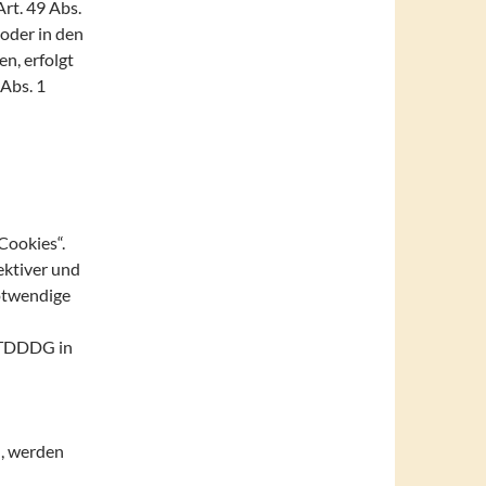
rt. 49 Abs.
 oder in den
en, erfolgt
Abs. 1
Cookies“.
ektiver und
notwendige
1 TDDDG in
, werden