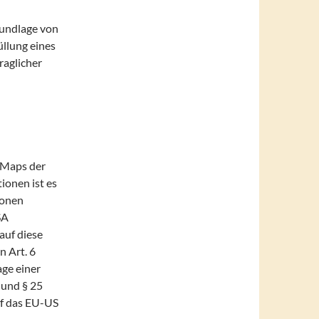
rundlage von
üllung eines
aglicher
 Maps der
ionen ist es
ionen
SA
auf diese
n Art. 6
age einer
 und § 25
uf das EU-US