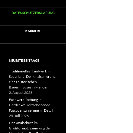
DATENSCHUTZERKLÄRUNG
KARRIERE
NEUESTE BEITRÄGE
Traditionelles Handwerk im
Sauerland: Denkmalsanierung
eines historischen
Bauernhauses in Menden
2. August 2026
Fachwerk-Rettung in
Herdecke: Holzschonende
Fassadensanierung im Detail
25. Juli 2026
Denkmalschutz im
Großformat: Sanierung der