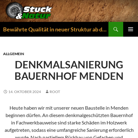
Zum
Inhalt
springen
Suchen
Bewährte Qualität in neuer Struktur ab dem 01.04.2026
PRIMÄR
MENÜ
ALLGEMEIN
DENKMALSANIERUNG
BAUERNHOF MENDEN
14. OKTOBER 2024
ROOT
Heute haben wir mit unserer neuen Baustelle in Menden
beginnen dürfen. An diesem denkmalgeschützten Bauernhof
in Fachwerkbauweise sind starke Schäden im Holzwerk
aufgetreten, sodass eine umfangreiche Sanierung erforderlich
wurde. Nach partiellem Rückbau von Gefachen und