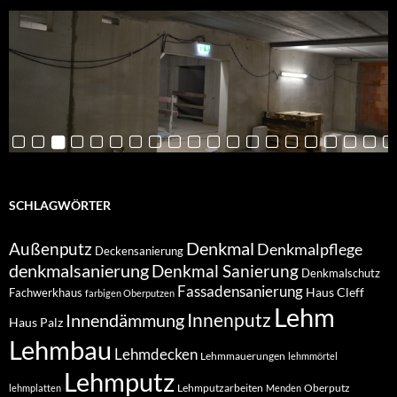
SCHLAGWÖRTER
Denkmal
Außenputz
Denkmalpflege
Deckensanierung
denkmalsanierung
Denkmal Sanierung
Denkmalschutz
Fassadensanierung
Haus Cleff
Fachwerkhaus
farbigen Oberputzen
Lehm
Innendämmung
Innenputz
Haus Palz
Lehmbau
Lehmdecken
Lehmmauerungen
lehmmörtel
Lehmputz
Lehmputzarbeiten
Oberputz
lehmplatten
Menden