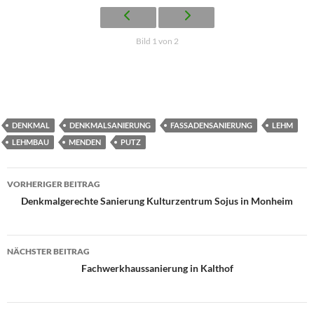
Bild 1 von 2
DENKMAL
DENKMALSANIERUNG
FASSADENSANIERUNG
LEHM
LEHMBAU
MENDEN
PUTZ
Beitragsnavigation
VORHERIGER BEITRAG
Denkmalgerechte Sanierung Kulturzentrum Sojus in Monheim
NÄCHSTER BEITRAG
Fachwerkhaussanierung in Kalthof