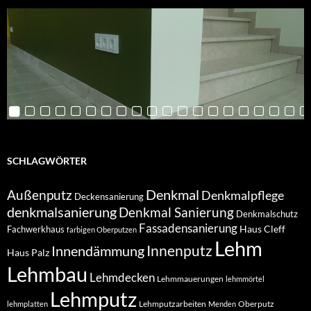
SCHLAGWÖRTER
Denkmal
Außenputz
Denkmalpflege
Deckensanierung
denkmalsanierung
Denkmal Sanierung
Denkmalschutz
Fassadensanierung
Haus Cleff
Fachwerkhaus
farbigen Oberputzen
Lehm
Innendämmung
Innenputz
Haus Palz
Lehmbau
Lehmdecken
Lehmmauerungen
lehmmörtel
Lehmputz
Lehmputzarbeiten
Oberputz
lehmplatten
Menden