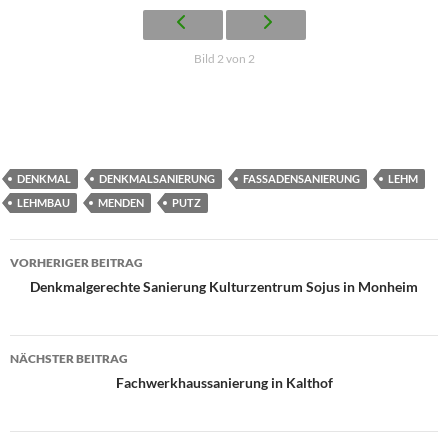
Bild 2 von 2
DENKMAL
DENKMALSANIERUNG
FASSADENSANIERUNG
LEHM
LEHMBAU
MENDEN
PUTZ
Beitragsnavigation
VORHERIGER BEITRAG
Denkmalgerechte Sanierung Kulturzentrum Sojus in Monheim
NÄCHSTER BEITRAG
Fachwerkhaussanierung in Kalthof