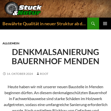
Zum
Inhalt
springen
Suchen
Bewährte Qualität in neuer Struktur ab dem 01.04.2026
PRIMÄR
MENÜ
ALLGEMEIN
DENKMALSANIERUNG
BAUERNHOF MENDEN
14. OKTOBER 2024
ROOT
Heute haben wir mit unserer neuen Baustelle in Menden
beginnen dürfen. An diesem denkmalgeschützten Bauernhof
in Fachwerkbauweise sind starke Schäden im Holzwerk
aufgetreten, sodass eine umfangreiche Sanierung erforderlich
wurde. Nach partiellem Rückbau von Gefachen und