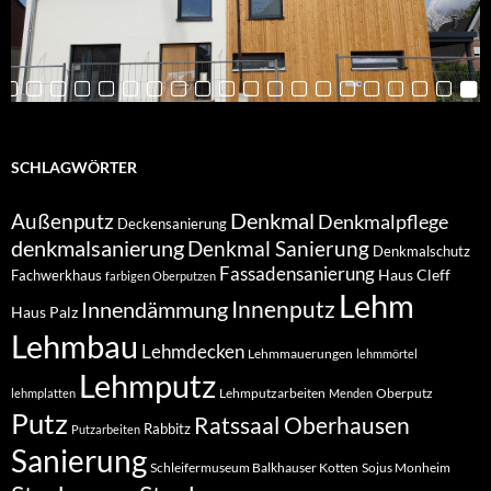
SCHLAGWÖRTER
Denkmal
Außenputz
Denkmalpflege
Deckensanierung
denkmalsanierung
Denkmal Sanierung
Denkmalschutz
Fassadensanierung
Haus Cleff
Fachwerkhaus
farbigen Oberputzen
Lehm
Innendämmung
Innenputz
Haus Palz
Lehmbau
Lehmdecken
Lehmmauerungen
lehmmörtel
Lehmputz
Lehmputzarbeiten
Oberputz
lehmplatten
Menden
Putz
Ratssaal Oberhausen
Rabbitz
Putzarbeiten
Sanierung
Schleifermuseum Balkhauser Kotten
Sojus Monheim