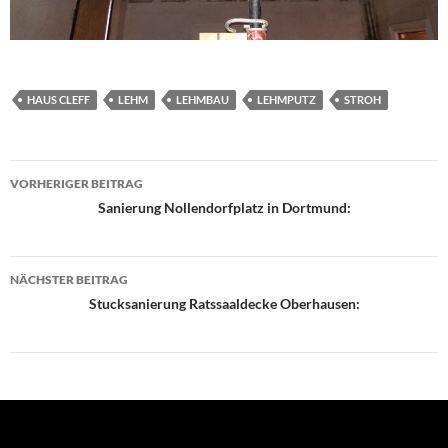
HAUS CLEFF
LEHM
LEHMBAU
LEHMPUTZ
STROH
Beitragsnavigation
VORHERIGER BEITRAG
Sanierung Nollendorfplatz in Dortmund:
NÄCHSTER BEITRAG
Stucksanierung Ratssaaldecke Oberhausen: