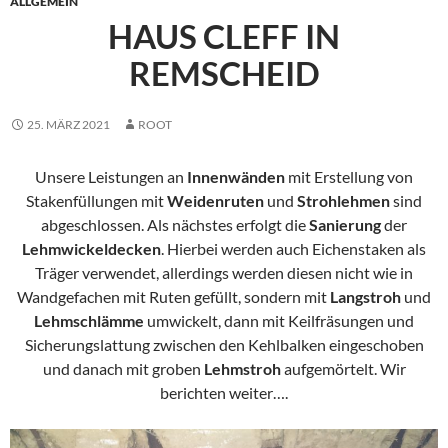
ALLGEMEIN
HAUS CLEFF IN
REMSCHEID
25. MÄRZ 2021
ROOT
Unsere Leistungen an
Innenwänden
mit Erstellung von
Stakenfüllungen mit
Weidenruten
und
Strohlehmen
sind
abgeschlossen. Als nächstes erfolgt die
Sanierung
der
Lehmwickeldecken
. Hierbei werden auch Eichenstaken als
Träger verwendet, allerdings werden diesen nicht wie in
Wandgefachen mit Ruten gefüllt, sondern mit
Langstroh
und
Lehmschlämme
umwickelt, dann mit Keilfräsungen und
Sicherungslattung zwischen den Kehlbalken eingeschoben
und danach mit groben
Lehmstroh
aufgemörtelt. Wir
berichten weiter….