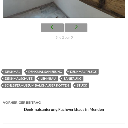
Bild 2 von 5
DENKMAL
DENKMAL SANIERUNG
DENKMALPFLEGE
DENKMALSCHUTZ
LEHMBAU
SANIERUNG
SCHLEIFERMUSEUM BALKHAUSER KOTTEN
STUCK
Beitragsnavigation
VORHERIGER BEITRAG
Denkmalsanierung Fachwerkhaus in Menden