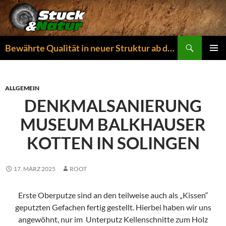
Zum
Inhalt
springen
Suchen
Bewährte Qualität in neuer Struktur ab dem 01.04.2026
PRIMÄR
MENÜ
ALLGEMEIN
DENKMALSANIERUNG
MUSEUM BALKHAUSER
KOTTEN IN SOLINGEN
17. MÄRZ 2025
ROOT
Erste Oberputze sind an den teilweise auch als „Kissen“
geputzten Gefachen fertig gestellt. Hierbei haben wir uns
angewöhnt, nur im Unterputz Kellenschnitte zum Holz