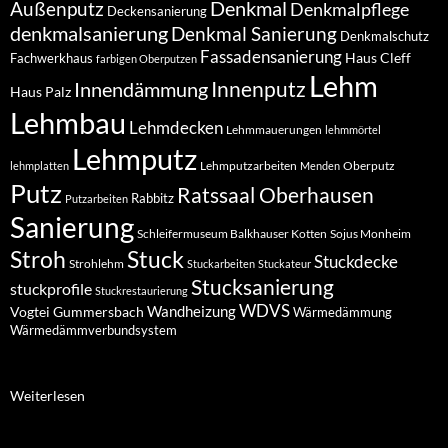
Denkmal
Außenputz
Denkmalpflege
Deckensanierung
denkmalsanierung
Denkmal Sanierung
Denkmalschutz
Fassadensanierung
Haus Cleff
Fachwerkhaus
farbigen Oberputzen
Lehm
Innendämmung
Innenputz
Haus Palz
Lehmbau
Lehmdecken
Lehmmauerungen
lehmmörtel
Lehmputz
Lehmputzarbeiten
Oberputz
lehmplatten
Menden
Putz
Ratssaal Oberhausen
Rabbitz
Putzarbeiten
Sanierung
Schleifermuseum Balkhauser Kotten
Sojus Monheim
Stuck
Stroh
Stuckdecke
Strohlehm
Stuckarbeiten
Stuckateur
Stucksanierung
stuckprofile
Stuckrestaurierung
WDVS
Wandheizung
Vogtei Gummersbach
Wärmedämmung
Wärmedämmverbundsystem
:
Weiterlesen
Denkmalsanierung
Bauernhaus