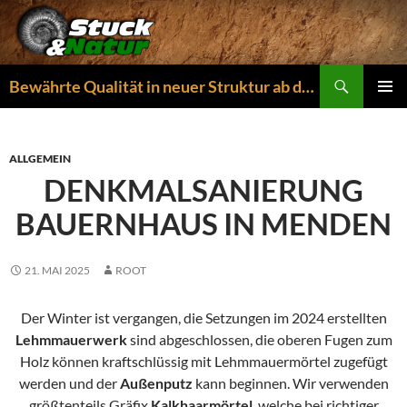
Zum
Inhalt
springen
Suchen
Bewährte Qualität in neuer Struktur ab dem 01.04.2026
PRIMÄR
MENÜ
ALLGEMEIN
DENKMALSANIERUNG
BAUERNHAUS IN MENDEN
21. MAI 2025
ROOT
Der Winter ist vergangen, die Setzungen im 2024 erstellten
Lehmmauerwerk
sind abgeschlossen, die oberen Fugen zum
Holz können kraftschlüssig mit Lehmmauermörtel zugefügt
werden und der
Außenputz
kann beginnen. Wir verwenden
größtenteils Gräfix
Kalkhaarmörtel
, welche bei richtiger