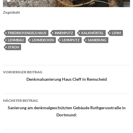
Ziegeldraht
FRIEDRICH ENGELS HAUS
INNENPUTZ
KALKMÖRTEL
LEHM
LEHMBAU
LEHMDECKEN
LEHMPUTZ
SANIERUNG
STROH
Beitragsnavigation
VORHERIGER BEITRAG
Denkmalsanierung Haus Cleff in Remscheid
NÄCHSTER BEITRAG
Sanierung am denkmalgeschützten Gebäude Ruthgerusstraße in
Dortmund: