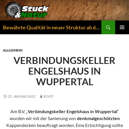
Zum
Inhalt
springen
Suchen
Bewährte Qualität in neuer Struktur ab dem 01.04.2026
PRIMÄR
MENÜ
ALLGEMEIN
VERBINDUNGSKELLER
ENGELSHAUS IN
WUPPERTAL
25. JANUAR 2022
ROOT
Am B.V. „
Verbindungskeller Engelshaus in Wuppertal
“
wurden wir mit der Sanierung von
denkmalgeschützten
Kappendecken beauftragt worden. Eine Ertüchtigung sollte