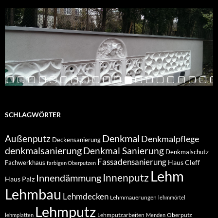
SCHLAGWÖRTER
Denkmal
Außenputz
Denkmalpflege
Deckensanierung
denkmalsanierung
Denkmal Sanierung
Denkmalschutz
Fassadensanierung
Haus Cleff
Fachwerkhaus
farbigen Oberputzen
Lehm
Innendämmung
Innenputz
Haus Palz
Lehmbau
Lehmdecken
Lehmmauerungen
lehmmörtel
Lehmputz
Lehmputzarbeiten
Oberputz
lehmplatten
Menden