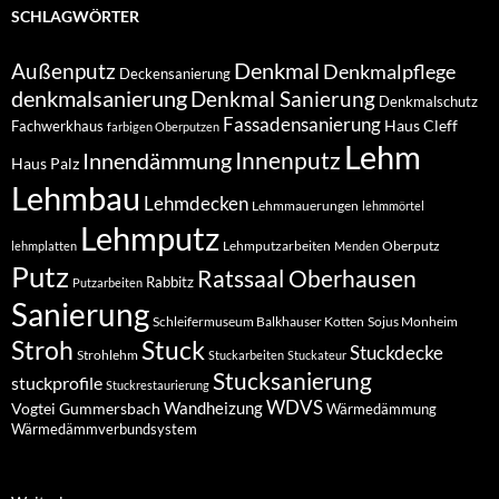
SCHLAGWÖRTER
Denkmal
Außenputz
Denkmalpflege
Deckensanierung
denkmalsanierung
Denkmal Sanierung
Denkmalschutz
Fassadensanierung
Haus Cleff
Fachwerkhaus
farbigen Oberputzen
Lehm
Innendämmung
Innenputz
Haus Palz
Lehmbau
Lehmdecken
Lehmmauerungen
lehmmörtel
Lehmputz
Lehmputzarbeiten
Oberputz
lehmplatten
Menden
Putz
Ratssaal Oberhausen
Rabbitz
Putzarbeiten
Sanierung
Schleifermuseum Balkhauser Kotten
Sojus Monheim
Stuck
Stroh
Stuckdecke
Strohlehm
Stuckarbeiten
Stuckateur
Stucksanierung
stuckprofile
Stuckrestaurierung
WDVS
Wandheizung
Vogtei Gummersbach
Wärmedämmung
Wärmedämmverbundsystem