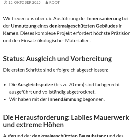
15. OKTOBER 2025
ROOT
Wir freuen uns über die Ausführung der
Innensanierung
bei
der
Umnutzung
eines
denkmalgeschützten Gebäudes
in
Kamen
. Dieses komplexe Projekt erfordert höchste Präzision
und den Einsatz ökologischer Materialien.
Status: Ausgleich und Vorbereitung
Die ersten Schritte sind erfolgreich abgeschlossen:
Die
Ausgleichsputze
(bis zu 70 mm) sind fachgerecht
ausgeführt und vollständig abgetrocknet.
Wir haben mit der
Innendämmung
begonnen.
Die Herausforderung: Labiles Mauerwerk
und extreme Höhen
Aufgrund der
denkmalgeschützten Bausubstanz
und des