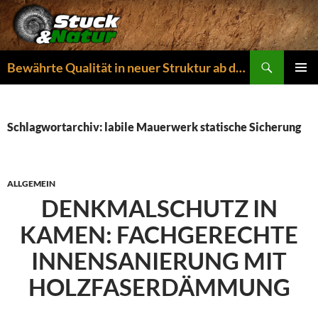
Zum
Inhalt
springen
Suchen
Bewährte Qualität in neuer Struktur ab dem 01.04.2026
PRIMÄR
MENÜ
Schlagwortarchiv: labile Mauerwerk statische Sicherung
ALLGEMEIN
DENKMALSCHUTZ IN
KAMEN: FACHGERECHTE
INNENSANIERUNG MIT
HOLZFASERDÄMMUNG